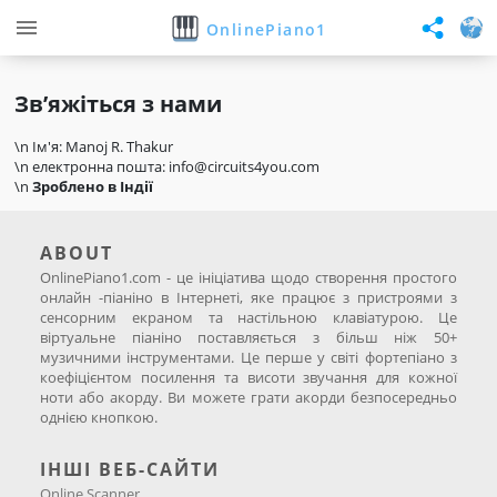
OnlinePiano1
Зв’яжіться з нами
\n Ім'я: Manoj R. Thakur
\n електронна пошта: info@circuits4you.com
\n
Зроблено в Індії
ABOUT
OnlinePiano1.com - це ініціатива щодо створення простого
онлайн -піаніно в Інтернеті, яке працює з пристроями з
сенсорним екраном та настільною клавіатурою. Це
віртуальне піаніно поставляється з більш ніж 50+
музичними інструментами. Це перше у світі фортепіано з
коефіцієнтом посилення та висоти звучання для кожної
ноти або акорду. Ви можете грати акорди безпосередньо
однією кнопкою.
ІНШІ ВЕБ-САЙТИ
Online Scanner