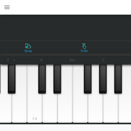
Quay
Cuộn
-
+
A
Am
C
2
C4