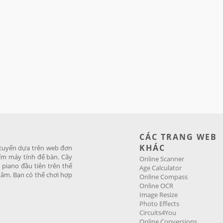
CÁC TRANG WEB
KHÁC
c tuyến dựa trên web đơn
ím máy tính để bàn. Cây
Online Scanner
 piano đầu tiên trên thế
Age Calculator
 âm. Bạn có thể chơi hợp
Online Compass
Online OCR
Image Resize
Photo Effects
Circuits4You
Online Conversions