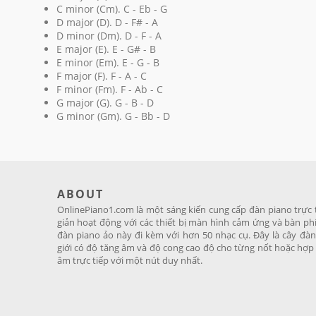
C minor (Cm). C - Eb - G
D major (D). D - F# - A
D minor (Dm). D - F - A
E major (E). E - G# - B
E minor (Em). E - G - B
F major (F). F - A - C
F minor (Fm). F - Ab - C
G major (G). G - B - D
G minor (Gm). G - Bb - D
ABOUT
OnlinePiano1.com là một sáng kiến ​​cung cấp đàn piano trự
giản hoạt động với các thiết bị màn hình cảm ứng và bàn ph
đàn piano ảo này đi kèm với hơn 50 nhạc cụ. Đây là cây đàn
giới có độ tăng âm và độ cong cao độ cho từng nốt hoặc hợp
âm trực tiếp với một nút duy nhất.