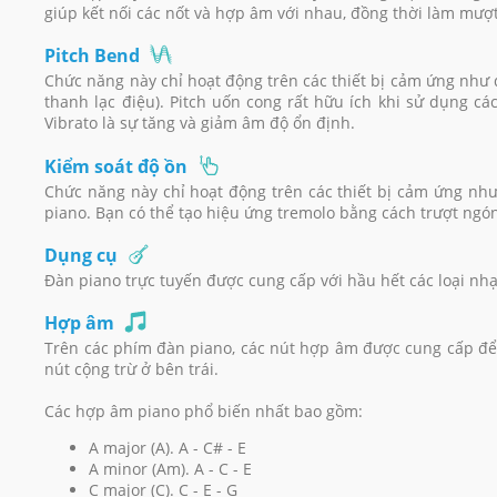
giúp kết nối các nốt và hợp âm với nhau, đồng thời làm mượt
Pitch Bend
Chức năng này chỉ hoạt động trên các thiết bị cảm ứng như
thanh lạc điệu). Pitch uốn cong rất hữu ích khi sử dụng cá
Vibrato là sự tăng và giảm âm độ ổn định.
Kiểm soát độ ồn
Chức năng này chỉ hoạt động trên các thiết bị cảm ứng nh
piano. Bạn có thể tạo hiệu ứng tremolo bằng cách trượt ngón
Dụng cụ
Đàn piano trực tuyến được cung cấp với hầu hết các loại nh
Hợp âm
Trên các phím đàn piano, các nút hợp âm được cung cấp để
nút cộng trừ ở bên trái.
Các hợp âm piano phổ biến nhất bao gồm:
A major (A). A - C# - E
A minor (Am). A - C - E
C major (C). C - E - G