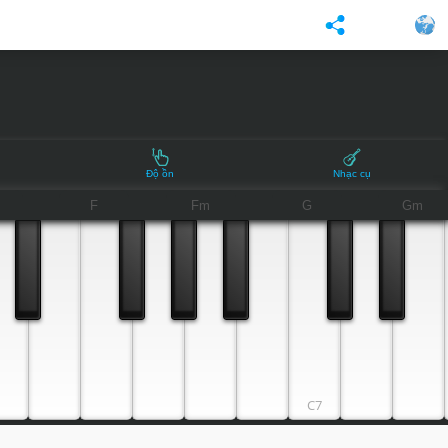
Độ ồn
Nhạc cụ
F
Fm
G
Gm
C7