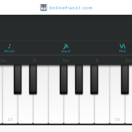
OnlinePiano1.com
Ghi chú
Duy trì
Pitch
Cm
D
Dm
E
Em
C5
C6