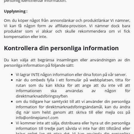
personlig identifierbar information.
Upplysning :
Om du köper något från annonslänkar och produktlänkar Vi nämner,
Vi kan få någon form av affiliate-provision. Vi nämner dock bara
produkter som vi älskar och skulle rekommendera om vi fick
kompensation eller inte.
Kontrollera din personliga information
Du kan välja att begränsa insamlingen eller användningen av din
personliga information på följande sätt:
Vi lagrar INTE någon information eller dina foton på vår server.
när du ombeds fylla i ett formulär på webbplatsen, titta för
rutan som du kan klicka för att ange att du inte vill att
informationen ska användas av någon för
direktmarknadsföringssyften
om du tidigare har samtyckt till att vi använder din personliga
information för direktmarknadsföringsändamål, kan du ändra
dig när som helst genom att skriva till eller mejla oss på
info@onlinepiano1.com
Vi kommer inte att sälja, distribuera eller hyra ut din personliga
information till tredje part såvida vi inte har ditt tillstånd eller
krävs enligt lag att göra det. Vi kan använda din personliga