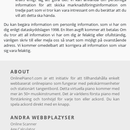
information för att skicka marknadsföringsinformation om
tredje part som vi tror kan vara intressant om du berättar att du
vill att detta ska hända.
Du kan begära information om personlig information. som vi har om
dig enligt dataskyddslagen 1998. En liten avgift kommer att betalas Om
du tror att all information vi har om dig är felaktig eller ofullständig,
vänligen skriv till eller mejla oss så snart som möjligt på ovanstående
adress. Vi kommer omedelbart att korrigera all information som visar
sig vara felaktig.
ABOUT
OnlinePiano1.com är ett initiativ för att tillhandahålla enkelt
webbaserat onlinepiano som fungerar med pekskärmsenheter
och stationärt tangentbord. Detta virtuella piano kommer med
mer än 50+ musikinstrument. Det är världens första piano med
förstärkning och tonhöjd för varje ton eller ackord. Du kan
spela ackord direkt med en knapp.
ANDRA WEBBPLAZYSER
Online Scanner
Age Calculator