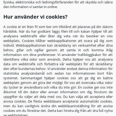
fysiska, elektroniska och ledningsförfaranden för att skydda och säkra
den information vi samlar in online.
Hur använder vi cookies?
A cookie är en liten fil som ber om tillstånd att placeras på din dators
hårddisk. När du har godkänt läggs filen till och kakan hjälper till att
analysera webbtrafik eller låter dig veta när du besöker en viss
webbplats. Cookies tillåter webbapplikationer att svara på dig som
individ. Webbapplikationen kan skräddarsy sin verksamhet efter dina
behov, gillar och ogillar genom att samla in och komma ihåg
information om dina preferenser. Vi använder trafikloggkakor för att
identifiera vilka sidor som används. Detta hjälper oss att analysera
data om webbtrafik och förbättra vår webbplats för att skräddarsy
den efter kundernas behov. Vi använder endast denna information för
statistiska analysändamål och sedan tas informationen bort från
systemet. Sammantaget hjälper cookies oss att ge dig en bättre
webbplats genom att göra det möjligt för oss att övervaka vilka sidor
du tycker är användbara och vilka du inte gör. En cookie ger oss inte
åtkomst till din dator eller annan information om dig, förutom de
uppgifter du väljer att dela med oss. Du kan välja att acceptera eller
avvisa cookies. De flesta webbläsare accepterar automatiskt cookies,
men du kan vanligtvis ändra din webbläsarinställning för att avvisa
cookies om du föredrar det. Detta kan hindra dig från att dra full nytta
av webbplatsen.