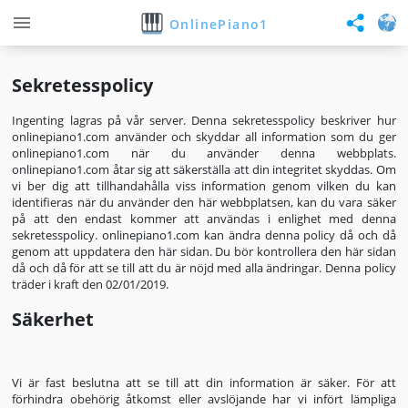
OnlinePiano1
Sekretesspolicy
Ingenting lagras på vår server. Denna sekretesspolicy beskriver hur
onlinepiano1.com använder och skyddar all information som du ger
onlinepiano1.com när du använder denna webbplats.
onlinepiano1.com åtar sig att säkerställa att din integritet skyddas. Om
vi ​​ber dig att tillhandahålla viss information genom vilken du kan
identifieras när du använder den här webbplatsen, kan du vara säker
på att den endast kommer att användas i enlighet med denna
sekretesspolicy. onlinepiano1.com kan ändra denna policy då och då
genom att uppdatera den här sidan. Du bör kontrollera den här sidan
då och då för att se till att du är nöjd med alla ändringar. Denna policy
träder i kraft den 02/01/2019.
Säkerhet
Vi är fast beslutna att se till att din information är säker. För att
förhindra obehörig åtkomst eller avslöjande har vi infört lämpliga