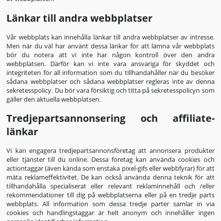
Länkar till andra webbplatser
Vår webbplats kan innehålla länkar till andra webbplatser av intresse.
Men när du väl har använt dessa länkar för att lämna vår webbplats
bör du notera att vi inte har någon kontroll över den andra
webbplatsen. Därför kan vi inte vara ansvariga för skyddet och
integriteten för all information som du tillhandahåller när du besöker
sådana webbplatser och sådana webbplatser regleras inte av denna
sekretesspolicy. Du bör vara försiktig och titta på sekretesspolicyn som
gäller den aktuella webbplatsen.
Tredjepartsannonsering och affiliate-
länkar
Vi kan engagera tredjepartsannonsföretag att annonsera produkter
eller tjänster till du online. Dessa företag kan använda cookies och
actiontaggar (även kända som enstaka pixel-gifs eller webbfyrar) för att
mäta reklameffektivitet. De kan också använda denna teknik för att
tillhandahålla specialiserat eller relevant reklaminnehåll och /eller
rekommendationer till dig på webbplatserna eller på en tredje parts
webbplats. All information som dessa tredje parter samlar in via
cookies och handlingstaggar är helt anonym och innehåller ingen